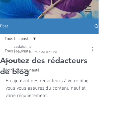
Post
Tous les posts
paulaholme
Tous les posts
1 nov. 2018
1 min de lecture
Ajoutez des rédacteurs
Commencer
de blog
Votre communauté
En ajoutant des rédacteurs à votre blog, 
vous vous assurez du contenu neuf et 
varié régulièrement.